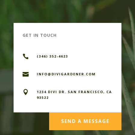
GET IN TOUCH

(346) 352-4623

INFO@DIVIGARDENER.COM

1234 DIVI DR. SAN FRANCISCO, CA
93522
SEND A MESSAGE