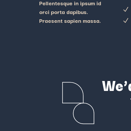
Pellentesque in ipsum id
N
orci porta dapibus.
Praesent sapien massa.
N
We’d