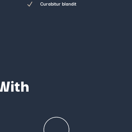
Curabitur blandit
N
 With
n