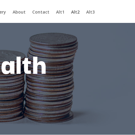
ery
About
Contact
Alt1
Alt2
Alt3
alth