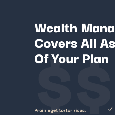
Wealth Man
Covers All A
$$
Of Your Plan
N
Proin eget tortor risus.