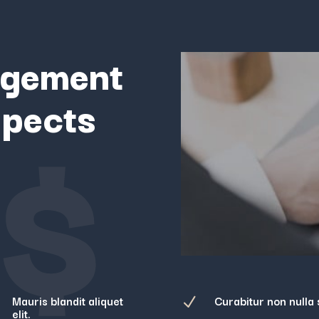
agement
spects
$
Mauris blandit aliquet
Curabitur non nulla s
N
elit.