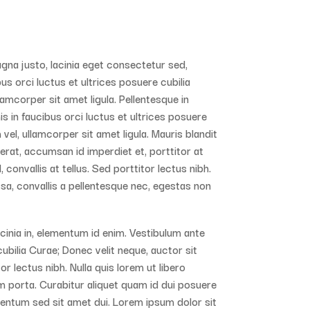
gna justo, lacinia eget consectetur sed,
bus orci luctus et ultrices posuere cubilia
lamcorper sit amet ligula. Pellentesque in
s in faucibus orci luctus et ultrices posuere
vel, ullamcorper sit amet ligula. Mauris blandit
u erat, accumsan id imperdiet et, porttitor at
onvallis at tellus. Sed porttitor lectus nibh.
sa, convallis a pellentesque nec, egestas non
lacinia in, elementum id enim. Vestibulum ante
cubilia Curae; Donec velit neque, auctor sit
or lectus nibh. Nulla quis lorem ut libero
m porta. Curabitur aliquet quam id dui posuere
entum sed sit amet dui. Lorem ipsum dolor sit