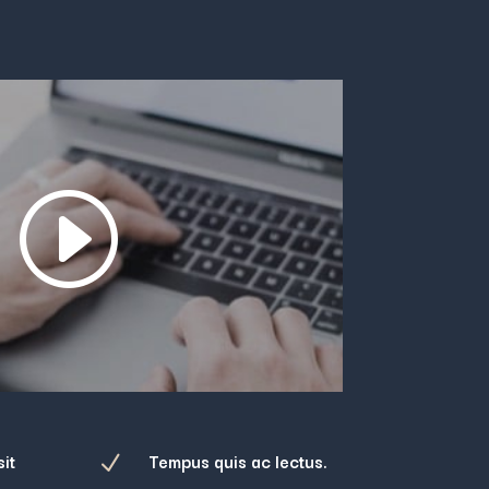
it
Tempus quis ac lectus.
N