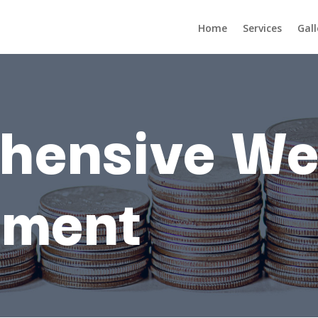
Home
Services
Gall
hensive We
ment