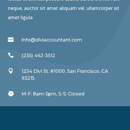
neque, auctor sit amet aliquam vel, ullamcorper sit
amet ligula.

info@diviaccountant.com

(235) 462-3512

1234 Divi St. #1000, San Francisco, CA
93215

M-F: 8am-5pm, S-S: Closed