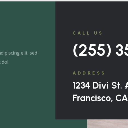
CALL US
(255) 
ipiscing elit, sed
 dol
ADDRESS
1234 Divi St.
Francisco, C