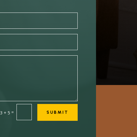
=
3 + 5
SUBMIT