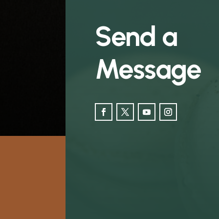
Send a
Message