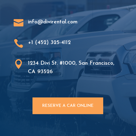

info@divirental.com

+1 (452) 325-4112

1234 Divi St. #1000, San Francisco,
CA 93526
RESERVE A CAR ONLINE