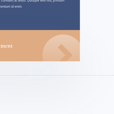
convallis at tellus. Quisque velit nisi, pretium
lementum id enim.
tment