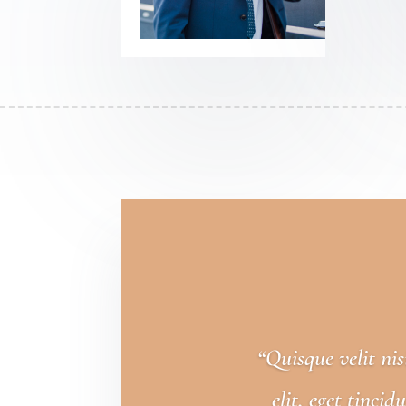
“Quisque velit ni
elit, eget tinci