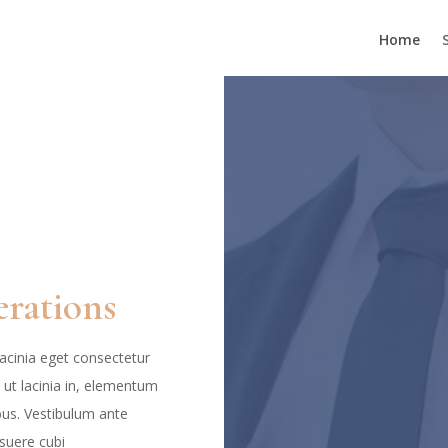
Home
erations
lacinia eget consectetur
um ut lacinia in, elementum
ibus. Vestibulum ante
osuere cubi