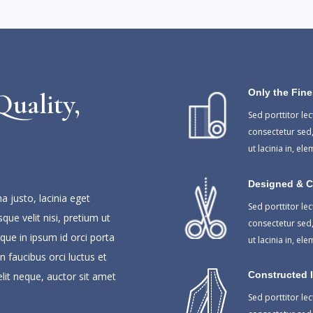
Only the Fine
uality,
Sed porttitor le
consectetur sed, 
ut lacinia in, e
Designed & Cu
a justo, lacinia eget
Sed porttitor le
sque velit nisi, pretium ut
consectetur sed, 
que in ipsum id orci porta
ut lacinia in, e
n faucibus orci luctus et
Constructed 
elit neque, auctor sit amet
Sed porttitor le