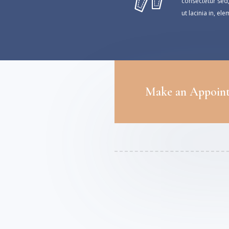
consectetur sed, 
ut lacinia in, e
Make an Appoin