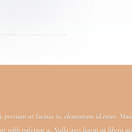
si, pretium ut lacinia in, elementum id enim. Maur
dunt nibh pulvinar a. Nulla quis lorem ut libero m