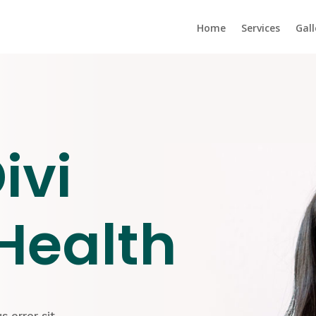
Home
Services
Gall
ivi
Health
s error sit