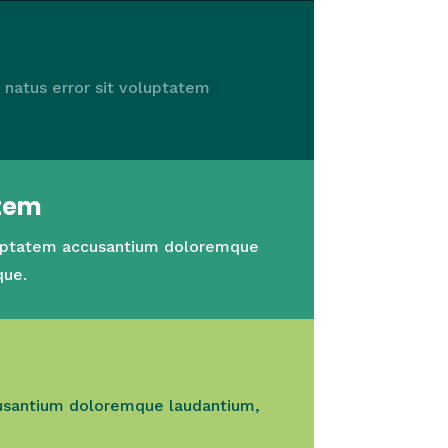
e natus error sit voluptatem
atem
oluptatem accusantium doloremque
que.
cusantium doloremque laudantium,