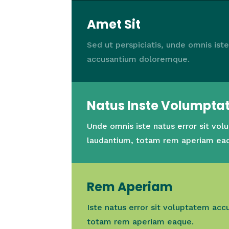
Amet Sit
Sed ut perspiciatis, unde omnis ist
accusantium doloremque.
Natus Inste Volumpt
Unde omnis iste natus error sit v
laudantium, totam rem aperiam ea
Rem Aperiam
Iste natus error sit voluptatem ac
totam rem aperiam eaque.