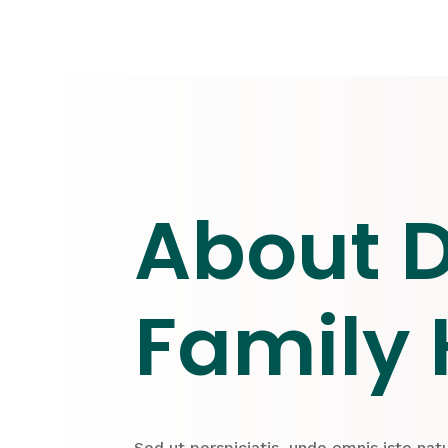
About D
Family 
Sed ut perspiciatis, unde omnis iste natu