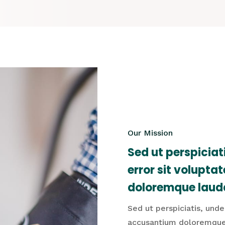
Our Mission
Sed ut perspiciat
error sit volupt
doloremque laud
Sed ut perspiciatis, unde
accusantium doloremque