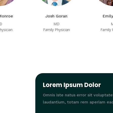
Monroe
Josh Goran
Emily
D
MD
hysician
Family Physician
Family 
Lorem Ipsum Dolor
Omnis iste natus error sit volupt
laudantium, totam rem aperiam ea