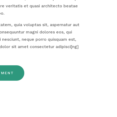
ore veritatis et quasi architecto beatae
bo.
tem, quia voluptas sit, aspernatur aut
 consequuntur magni dolores eos, qui
 nesciunt, neque porro quisquam est,
dolor sit amet consectetur adipisci[ng]
TMENT