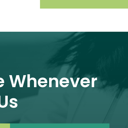
e Whenever
Us