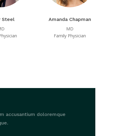
 Steel
Amanda Chapman
MD
MD
Physician
Family Physician
atem accusantium doloremque
que.