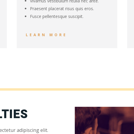
Vivamus vestibulum ntulla nec ante.
Praesent placerat risus quis eros.
Fusce pellentesque suscipit.
LEARN MORE
LTIES
tetur adipiscing elit.