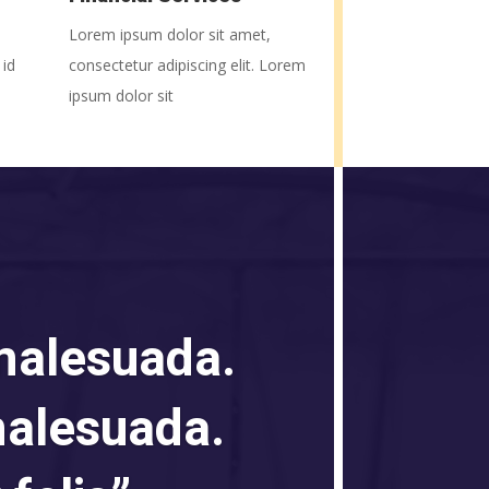
Lorem ipsum dolor sit amet,
 id
consectetur adipiscing elit. Lorem
ipsum dolor sit
malesuada.
malesuada.