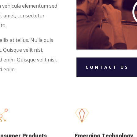
m vehicula elementum sed
it amet, consectetur
to,
lis at tellus. Nulla quis
 Quisque velit nisi,
 enim. Quisque velit nisi,
CONTACT US
d enim.
nsumer Products
Emerging Technology