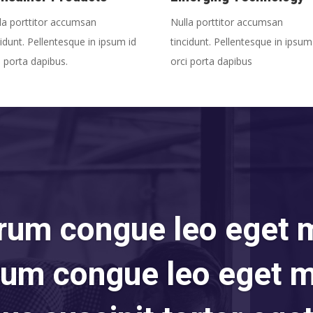
la porttitor accumsan
Nulla porttitor accumsan
cidunt. Pellentesque in ipsum id
tincidunt. Pellentesque in ipsum
i porta dapibus.
orci porta dapibus
rum congue leo eget 
rum congue leo eget 