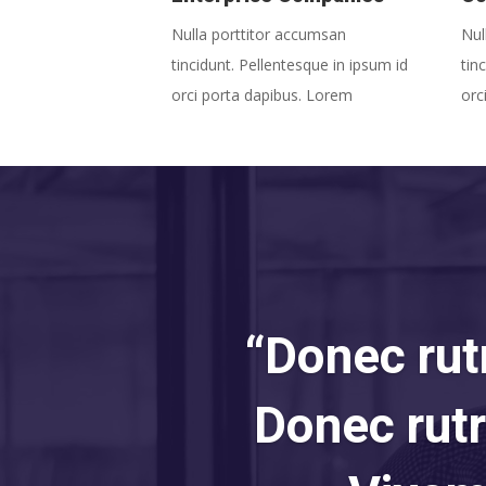
Nulla porttitor accumsan
Nul
tincidunt. Pellentesque in ipsum id
tin
orci porta dapibus. Lorem
orc
“Donec rut
Donec rut